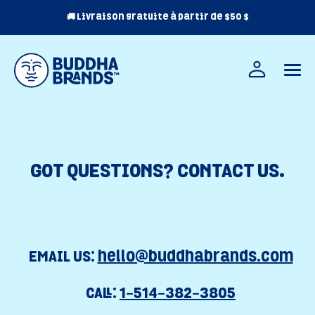
Skip
🚚 Livraison gratuite à partir de $50 $
to
content
FR
EN
GOT QUESTIONS? CONTACT US.
EMAIL US:
hello@buddhabrands.com
CALL:
1-514-382-3805